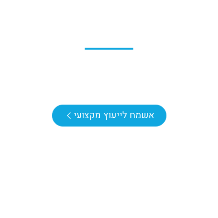
Blue-Stars Solutions
פתרונות תקשורות חכמים ומוצרי
בטיחות מקצועיים לארגונים, מוסדות
ועסקים עם שירות באתר הלקוח.
אשמח לייעוץ מקצועי