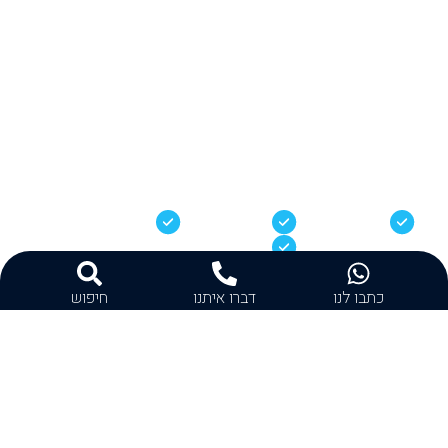
מכשירי קשר
מצלמות גוף
PTT על גבי סלולר
מערכות מאובטחות
כתבו לנו
דברו איתנו
חיפוש
פתרונות לפי תעשיה
לכל תחום פעילות יש דרישות
תקשורת שונות – ואנחנו מתאימים את
המערכת בהתאם