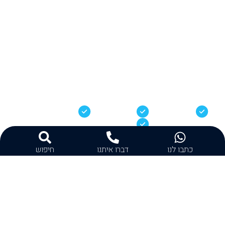
מכשירי קשר
מצלמות גוף
PTT על גבי סלולר
מערכות מאובטחות
כתבו לנו
דברו איתנו
חיפוש
פתרונות לפי תעשיה
לכל תחום פעילות יש דרישות
תקשורת שונות – ואנחנו מתאימים את
המערכת בהתאם