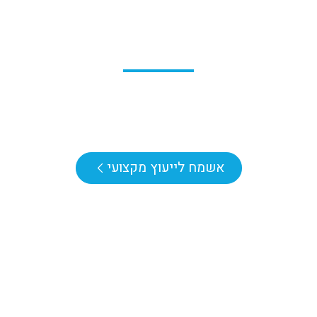
Blue-Stars Solutions
פתרונות תקשורות חכמים ומוצרי
בטיחות מקצועיים לארגונים, מוסדות
ועסקים עם שירות באתר הלקוח.
אשמח לייעוץ מקצועי